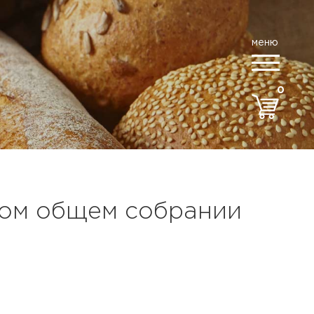
меню
0
овом общем собрании